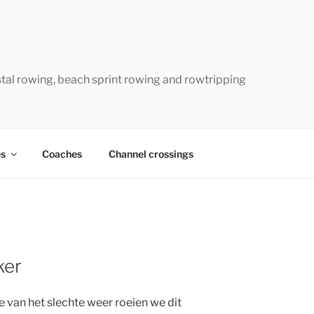
W
tal rowing, beach sprint rowing and rowtripping
s
Coaches
Channel crossings
ker
 van het slechte weer roeien we dit