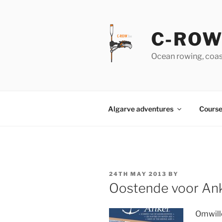
Skip
to
content
C-RO
Ocean rowing, coas
Algarve adventures
Course
POSTED
24TH MAY 2013
BY
ON
Oostende voor An
Omwille