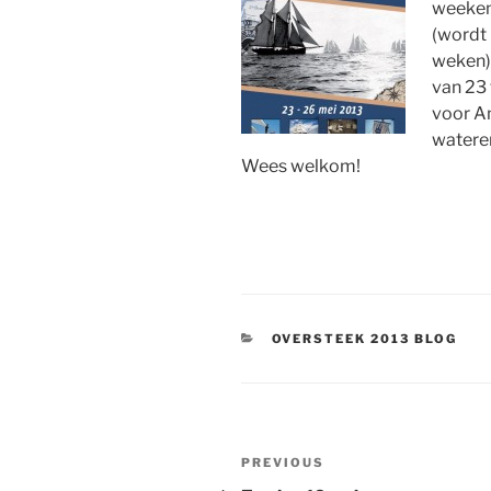
weeken
(wordt 
weken)
van 23
voor An
watere
Wees welkom!
CATEGORIES
OVERSTEEK 2013 BLOG
Post
Previous
PREVIOUS