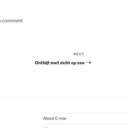
 a comment.
NEXT
Next
Post
Ontbijt met zicht op zee
About C-row