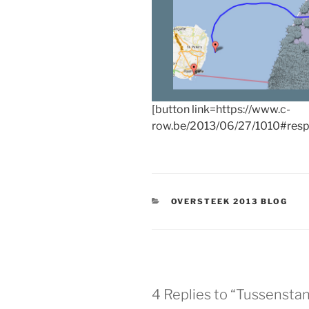
[button link=https://www.c-
row.be/2013/06/27/1010#resp
CATEGORIES
OVERSTEEK 2013 BLOG
4 Replies to “Tussenstan