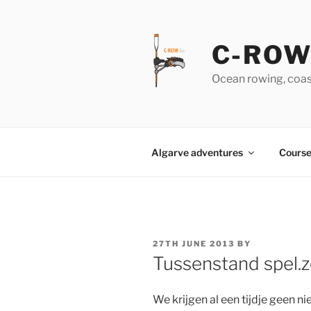
Skip
to
content
C-RO
Ocean rowing, coas
Algarve adventures
Course
POSTED
27TH JUNE 2013
BY
ON
Tussenstand spel.
We krijgen al een tijdje geen 