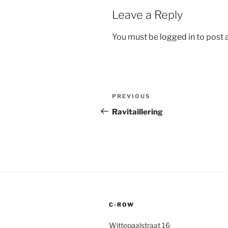
Leave a Reply
You must be
logged in
to post
Post
Previous
PREVIOUS
navigation
Post
Ravitaillering
C-ROW
Wittepaalstraat 16