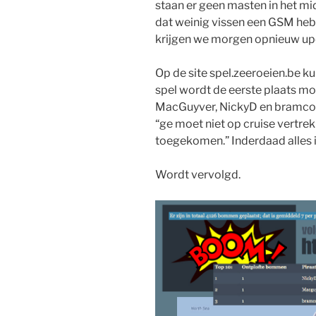
staan er geen masten in het mid
dat weinig vissen een GSM hebb
krijgen we morgen opnieuw upd
Op de site spel.zeeroeien.be kun
spel wordt de eerste plaats m
MacGuyver, NickyD en bramcor
“ge moet niet op cruise vertre
toegekomen.” Inderdaad alles i
Wordt vervolgd.