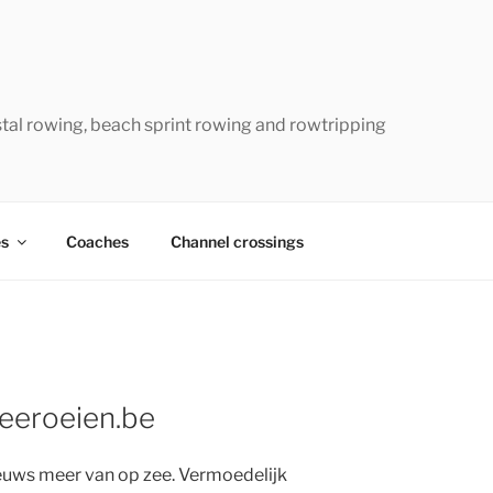
W
tal rowing, beach sprint rowing and rowtripping
s
Coaches
Channel crossings
zeeroeien.be
nieuws meer van op zee. Vermoedelijk