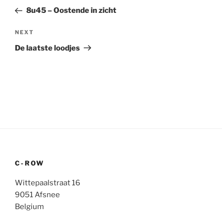
navigation
Post
8u45 – Oostende in zicht
Next
NEXT
Post
De laatste loodjes
C-ROW
Wittepaalstraat 16
9051 Afsnee
Belgium