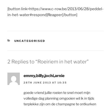
[button link=https://www.c-row.be/2013/06/28/peddel-
in-het-water#respond]Reageer[/button]
CATEGORIES
UNCATEGORISED
2 Replies to “Roeiriem in het water”
emmy,billy,jochi,arnie
28TH JUNE 2013 AT 10:35
goede vriend jullie roeien te snel moet mijn
volledige dag planning omgooien wil ik in tijds
terplekke zijn om de champagne te ontkurken