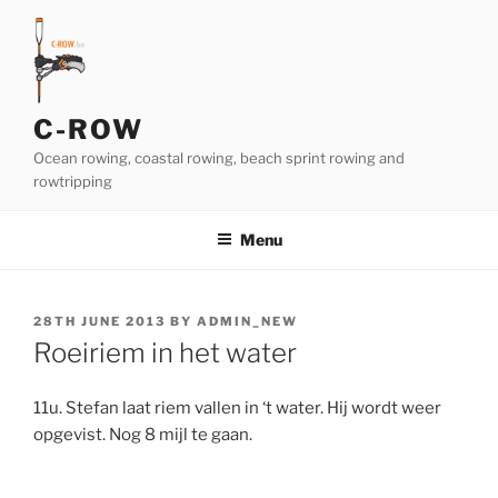
Skip
to
content
C-ROW
Ocean rowing, coastal rowing, beach sprint rowing and
rowtripping
Menu
POSTED
28TH JUNE 2013
BY
ADMIN_NEW
ON
Roeiriem in het water
11u. Stefan laat riem vallen in ‘t water. Hij wordt weer
opgevist. Nog 8 mijl te gaan.